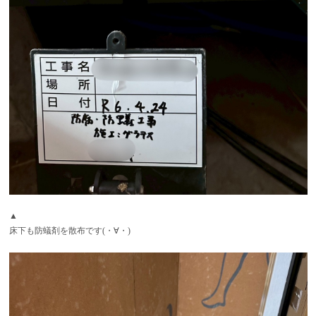
▲
床下も防蟻剤を散布です(・∀・)