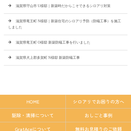
滋賀県守山市 U様邸｜新築時だからこそできるシロアリ対策
滋賀県竜王町 N様邸｜新築住宅のシロアリ予防（防蟻工事）を施工
しました
滋賀県竜王町 O様邸 新築防蟻工事を行いました
滋賀県犬上郡多賀町 N様邸 新築防蟻工事
HOME
シロアリでお困りの方へ
駆除・清掃について
おしごと事例
GratAceについて
無料お見積りのご依頼