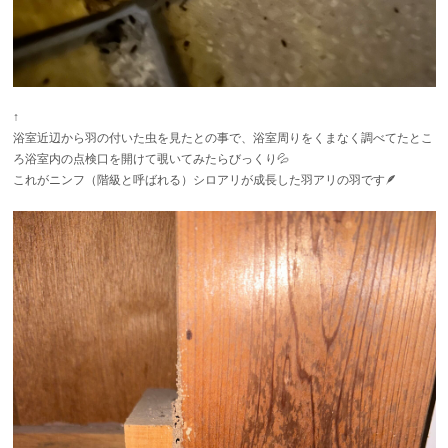
↑
浴室近辺から羽の付いた虫を見たとの事で、浴室周りをくまなく調べてたとこ
ろ浴室内の点検口を開けて覗いてみたらびっくり💦
これがニンフ（階級と呼ばれる）シロアリが成長した羽アリの羽です🪶