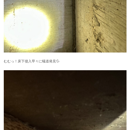
むむっ！床下侵入早々に蟻道発見💦