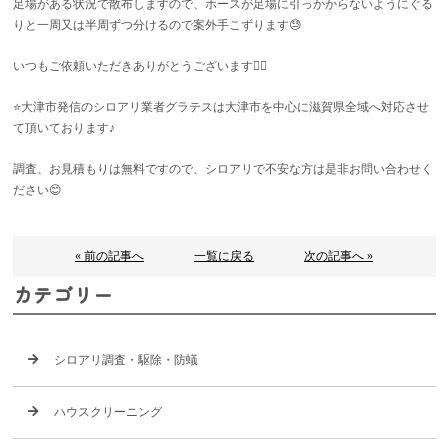
足場がある状況で散布しますので、ホースが足場に引っかからないようにぐる
りと一周又は半周ずつ分けるので案外手こずります😓
いつもご依頼いただきありがとうございます🙇‍♂️
⭐️
大津市発信のシロアリ業者グラテスは大津市を中心に滋賀県全域へ対応させ
て頂いております♪
調査、お見積もりは無料ですので、シロアリで不安な方は是非お問い合わせく
ださい😊
« 前の記事へ
一覧に戻る
次の記事へ »
カテゴリー
シロアリ調査・駆除・防蟻
ハウスクリーニング