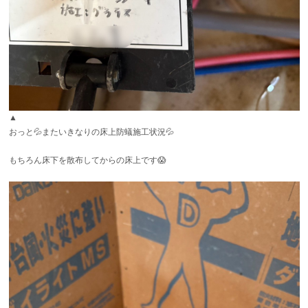
▲
おっと💦またいきなりの床上防蟻施工状況💦
もちろん床下を散布してからの床上です😱