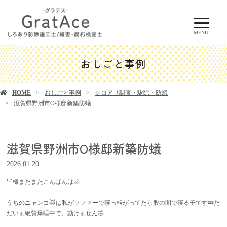
MENU
おしごと事例
HOME
おしごと事例
シロアリ調査・駆除・防蟻
滋賀県野洲市O様邸新築防蟻
滋賀県野洲市O様邸新築防蟻
2026.01.20
皆様またまたこんばんは🌙
うちのニャンコ🐱は私がソファーで寝っ転がってたら股の間で寝る子です💤た
だいま絶賛爆睡中で、動けません🤣