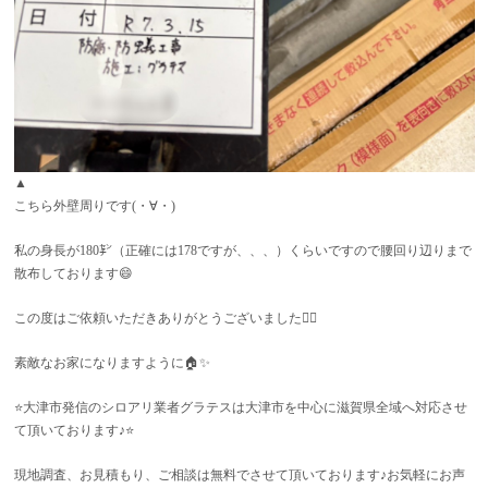
▲
こちら外壁周りです(・∀・)
私の身長が180㌢（正確には178ですが、、、）くらいですので腰回り辺りまで
散布しております😄
この度はご依頼いただきありがとうございました🙇‍♂️
素敵なお家になりますように🏠✨
⭐️大津市発信のシロアリ業者グラテスは大津市を中心に滋賀県全域へ対応させ
て頂いております♪⭐️
現地調査、お見積もり、ご相談は無料でさせて頂いております♪お気軽にお声