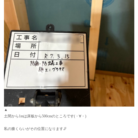
▲
土間から1mは床板から500cmのところです(・∀・)
私の膝くらいがその位置になります🦵