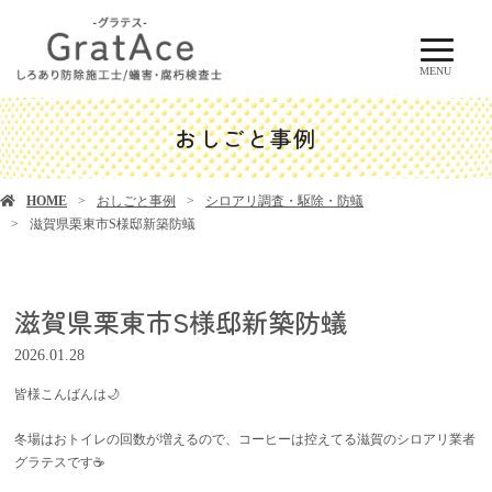
MENU
おしごと事例
HOME
おしごと事例
シロアリ調査・駆除・防蟻
滋賀県栗東市S様邸新築防蟻
滋賀県栗東市S様邸新築防蟻
2026.01.28
皆様こんばんは🌙
冬場はおトイレの回数が増えるので、コーヒーは控えてる滋賀のシロアリ業者
グラテスです☕️