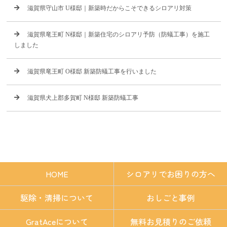
滋賀県守山市 U様邸｜新築時だからこそできるシロアリ対策
滋賀県竜王町 N様邸｜新築住宅のシロアリ予防（防蟻工事）を施工
しました
滋賀県竜王町 O様邸 新築防蟻工事を行いました
滋賀県犬上郡多賀町 N様邸 新築防蟻工事
HOME
シロアリでお困りの方へ
駆除・清掃について
おしごと事例
GratAceについて
無料お見積りのご依頼