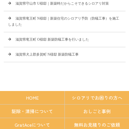
滋賀県守山市 U様邸｜新築時だからこそできるシロアリ対策
滋賀県竜王町 N様邸｜新築住宅のシロアリ予防（防蟻工事）を施工
しました
滋賀県竜王町 O様邸 新築防蟻工事を行いました
滋賀県犬上郡多賀町 N様邸 新築防蟻工事
HOME
シロアリでお困りの方へ
駆除・清掃について
おしごと事例
GratAceについて
無料お見積りのご依頼